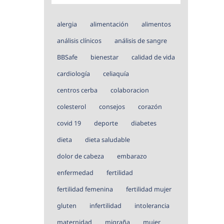
alergia
alimentación
alimentos
análisis clínicos
análisis de sangre
BBSafe
bienestar
calidad de vida
cardiología
celiaquía
centros cerba
colaboracion
colesterol
consejos
corazón
covid 19
deporte
diabetes
dieta
dieta saludable
dolor de cabeza
embarazo
enfermedad
fertilidad
fertilidad femenina
fertilidad mujer
gluten
infertilidad
intolerancia
maternidad
migraña
mujer