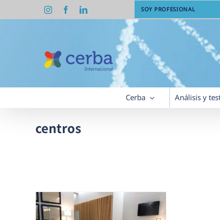
Saltar
Instagram
Facebook
LinkedIn
SOY PROFESIONAL
al
contenido
Cerba
Análisis y tes
centros