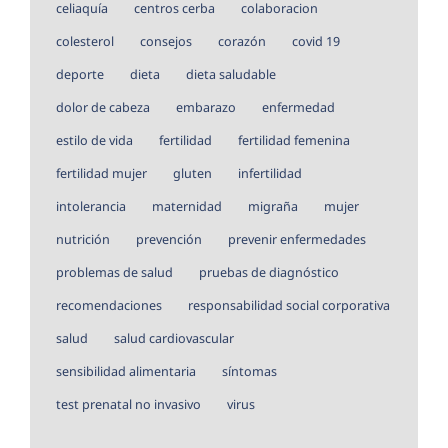
celiaquía
centros cerba
colaboracion
colesterol
consejos
corazón
covid 19
deporte
dieta
dieta saludable
dolor de cabeza
embarazo
enfermedad
estilo de vida
fertilidad
fertilidad femenina
fertilidad mujer
gluten
infertilidad
intolerancia
maternidad
migraña
mujer
nutrición
prevención
prevenir enfermedades
problemas de salud
pruebas de diagnóstico
recomendaciones
responsabilidad social corporativa
salud
salud cardiovascular
sensibilidad alimentaria
síntomas
test prenatal no invasivo
virus