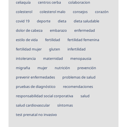
celiaquía
centros cerba
colaboracion
colesterol
colesterol malo
consejos
corazón
covid 19
deporte
dieta
dieta saludable
dolor de cabeza
embarazo
enfermedad
estilo de vida
fertilidad
fertilidad femenina
fertilidad mujer
gluten
infertilidad
intolerancia
maternidad
menopausia
migraña
mujer
nutrición
prevención
prevenir enfermedades
problemas de salud
pruebas de diagnóstico
recomendaciones
responsabilidad social corporativa
salud
salud cardiovascular
síntomas
test prenatal no invasivo