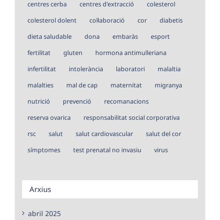
centres cerba
centres d'extracció
colesterol
colesterol dolent
col·laboració
cor
diabetis
dieta saludable
dona
embaràs
esport
fertilitat
gluten
hormona antimulleriana
infertilitat
intolerància
laboratori
malaltia
malalties
mal de cap
maternitat
migranya
nutrició
prevenció
recomanacions
reserva ovarica
responsabilitat social corporativa
rsc
salut
salut cardiovascular
salut del cor
símptomes
test prenatal no invasiu
virus
Arxius
abril 2025