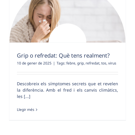
Grip o refredat: Què tens realment?
10 de gener de 2025
|
Tags:
febre
,
grip
,
refredat
,
tos
,
virus
Descobreix els símptomes secrets que et revelen
la diferència. Amb el fred i els canvis climàtics,
les [...]
Llegir més