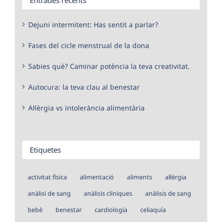
Dejuni intermitent: Has sentit a parlar?
Fases del cicle menstrual de la dona
Sabies què? Caminar potència la teva creativitat.
Autocura: la teva clau al benestar
Al·lèrgia vs intolerància alimentària
Etiquetes
activitat física
alimentació
aliments
al·lèrgia
anàlisi de sang
anàlisis clíniques
anàlisis de sang
bebè
benestar
cardiología
celiaquía