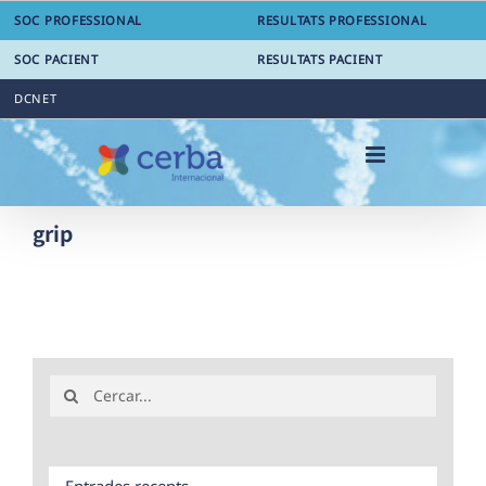
Skip
SOC PROFESSIONAL
RESULTATS PROFESSIONAL
to
content
SOC PACIENT
RESULTATS PACIENT
DCNET
grip
Search
for:
Entrades recents