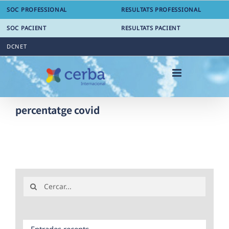
Skip
SOC PROFESSIONAL
RESULTATS PROFESSIONAL
to
content
SOC PACIENT
RESULTATS PACIENT
DCNET
percentatge covid
Search
for:
Entrades recents