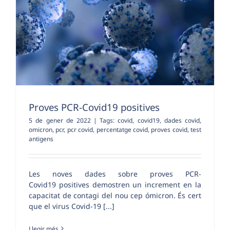
Proves PCR-Covid19 positives
5 de gener de 2022
|
Tags:
covid
,
covid19
,
dades covid
,
omicron
,
pcr
,
pcr covid
,
percentatge covid
,
proves covid
,
test
antigens
Les noves dades sobre proves PCR-
Covid19 positives demostren un increment en la
capacitat de contagi del nou cep ómicron. És cert
que el virus Covid-19 [...]
Llegir més