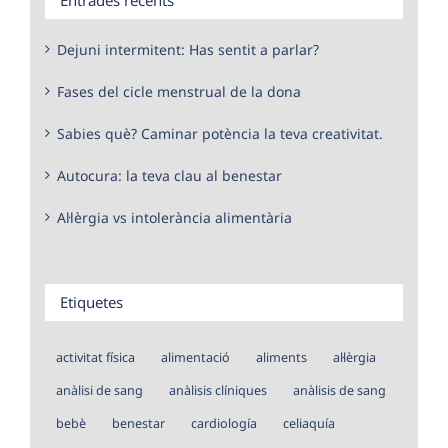
Dejuni intermitent: Has sentit a parlar?
Fases del cicle menstrual de la dona
Sabies què? Caminar potència la teva creativitat.
Autocura: la teva clau al benestar
Al·lèrgia vs intolerància alimentària
Etiquetes
activitat física
alimentació
aliments
al·lèrgia
anàlisi de sang
anàlisis clíniques
anàlisis de sang
bebè
benestar
cardiología
celiaquía