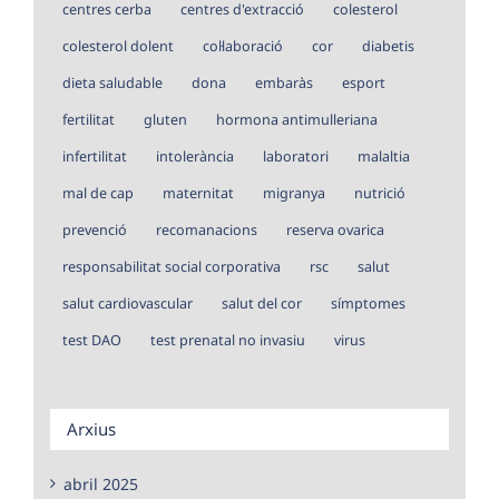
centres cerba
centres d'extracció
colesterol
colesterol dolent
col·laboració
cor
diabetis
dieta saludable
dona
embaràs
esport
fertilitat
gluten
hormona antimulleriana
infertilitat
intolerància
laboratori
malaltia
mal de cap
maternitat
migranya
nutrició
prevenció
recomanacions
reserva ovarica
responsabilitat social corporativa
rsc
salut
salut cardiovascular
salut del cor
símptomes
test DAO
test prenatal no invasiu
virus
Arxius
abril 2025