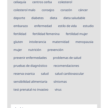
celiaquía
centros cerba
colesterol
colesterol malo
consejos
corazón
cáncer
deporte
diabetes
dieta
dieta saludable
embarazo
enfermedad
estilo de vida
estudio
fertilidad
fertilidad femenina
fertilidad mujer
gluten
intolerancia
maternidad
menopausia
mujer
nutrición
prevención
prevenir enfermedades
problemas de salud
pruebas de diagnóstico
recomendaciones
reserva ovarica
salud
salud cardiovascular
sensibilidad alimentaria
síntomas
test prenatal no invasivo
virus