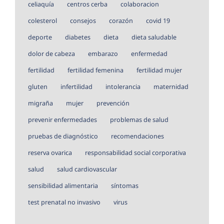
celiaquía
centros cerba
colaboracion
colesterol
consejos
corazón
covid 19
deporte
diabetes
dieta
dieta saludable
dolor de cabeza
embarazo
enfermedad
fertilidad
fertilidad femenina
fertilidad mujer
gluten
infertilidad
intolerancia
maternidad
migraña
mujer
prevención
prevenir enfermedades
problemas de salud
pruebas de diagnóstico
recomendaciones
reserva ovarica
responsabilidad social corporativa
salud
salud cardiovascular
sensibilidad alimentaria
síntomas
test prenatal no invasivo
virus