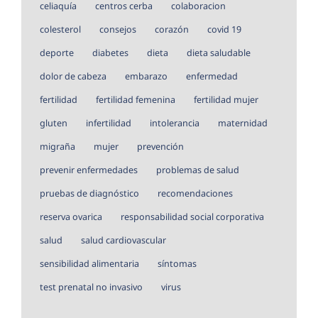
celiaquía
centros cerba
colaboracion
colesterol
consejos
corazón
covid 19
deporte
diabetes
dieta
dieta saludable
dolor de cabeza
embarazo
enfermedad
fertilidad
fertilidad femenina
fertilidad mujer
gluten
infertilidad
intolerancia
maternidad
migraña
mujer
prevención
prevenir enfermedades
problemas de salud
pruebas de diagnóstico
recomendaciones
reserva ovarica
responsabilidad social corporativa
salud
salud cardiovascular
sensibilidad alimentaria
síntomas
test prenatal no invasivo
virus