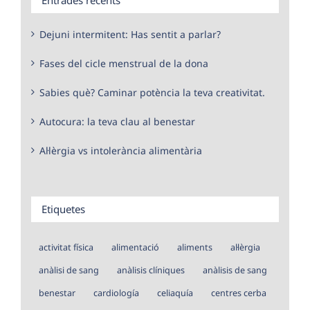
Dejuni intermitent: Has sentit a parlar?
Fases del cicle menstrual de la dona
Sabies què? Caminar potència la teva creativitat.
Autocura: la teva clau al benestar
Al·lèrgia vs intolerància alimentària
Etiquetes
activitat física
alimentació
aliments
al·lèrgia
anàlisi de sang
anàlisis clíniques
anàlisis de sang
benestar
cardiología
celiaquía
centres cerba