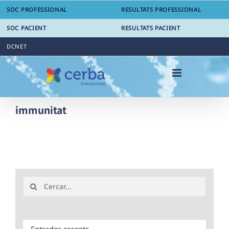
Skip
SOC PROFESSIONAL
RESULTATS PROFESSIONAL
to
content
SOC PACIENT
RESULTATS PACIENT
DCNET
immunitat
Search
for:
Entrades recents