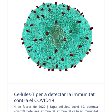
Cèl·lules-T per a detectar la immunitat
contra el COVID19
4 de febrer de 2022
|
Tags:
cèl·lules
,
covid 19
,
defensa
covid19
,
defenses
,
immunitat
,
immunitat cel·lular
,
immunitat