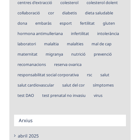
centres d'extracció
colesterol
colesterol dolent
col·laboració
cor
diabetis
dieta saludable
dona
embaràs
esport
fertilitat
gluten
hormona antimulleriana
infertilitat
intolerància
laboratori
malaltia
malalties
mal de cap
maternitat
migranya
nutrició
prevenció
recomanacions
reserva ovarica
responsabilitat social corporativa
rsc
salut
salut cardiovascular
salut del cor
símptomes
test DAO
test prenatal no invasiu
virus
Arxius
abril 2025