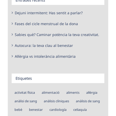
Dejuni intermitent: Has sentit a parlar?
Fases del cicle menstrual de la dona
Sabies què? Caminar potència la teva creativitat.
Autocura: la teva clau al benestar
Al·lèrgia vs intolerància alimentària
Etiquetes
activitat física
alimentació
aliments
al·lèrgia
anàlisi de sang
anàlisis clíniques
anàlisis de sang
bebè
benestar
cardiología
celiaquía