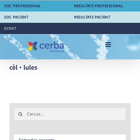
Skip
SOC PROFESSIONAL
RESULTATS PROFESSIONAL
to
content
SOC PACIENT
RESULTATS PACIENT
DCNET
cèl·lules
Search
for:
Entrades recents