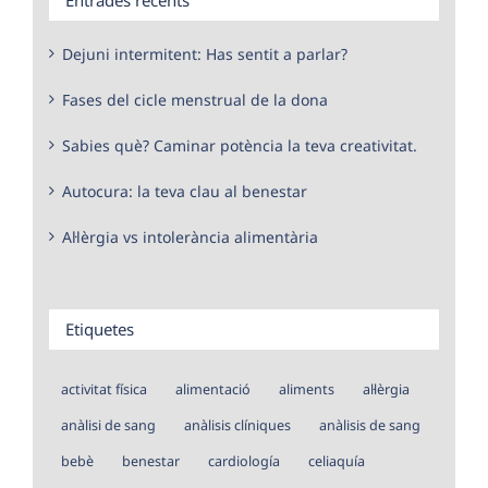
Dejuni intermitent: Has sentit a parlar?
Fases del cicle menstrual de la dona
Sabies què? Caminar potència la teva creativitat.
Autocura: la teva clau al benestar
Al·lèrgia vs intolerància alimentària
Etiquetes
activitat física
alimentació
aliments
al·lèrgia
anàlisi de sang
anàlisis clíniques
anàlisis de sang
bebè
benestar
cardiología
celiaquía