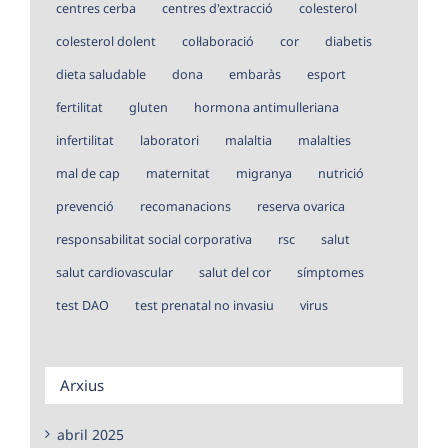
centres cerba
centres d'extracció
colesterol
colesterol dolent
col·laboració
cor
diabetis
dieta saludable
dona
embaràs
esport
fertilitat
gluten
hormona antimulleriana
infertilitat
laboratori
malaltia
malalties
mal de cap
maternitat
migranya
nutrició
prevenció
recomanacions
reserva ovarica
responsabilitat social corporativa
rsc
salut
salut cardiovascular
salut del cor
símptomes
test DAO
test prenatal no invasiu
virus
Arxius
abril 2025