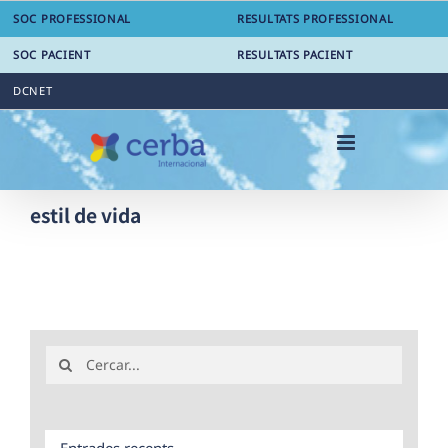
Skip
SOC PROFESSIONAL
RESULTATS PROFESSIONAL
to
content
SOC PACIENT
RESULTATS PACIENT
DCNET
estil de vida
Search
for:
Entrades recents