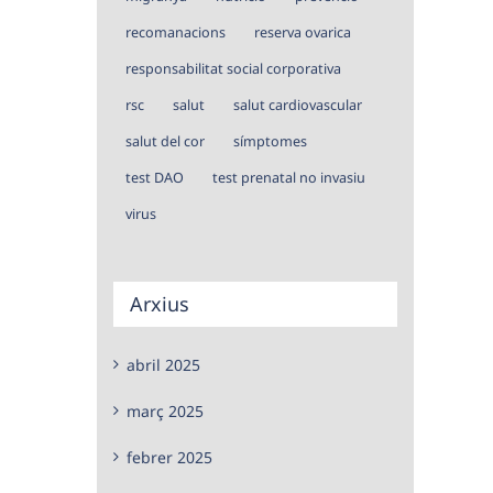
recomanacions
reserva ovarica
responsabilitat social corporativa
rsc
salut
salut cardiovascular
salut del cor
símptomes
test DAO
test prenatal no invasiu
virus
Arxius
abril 2025
març 2025
febrer 2025