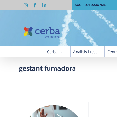
Skip
Instagram
Facebook
LinkedIn
SOC PROFESSIONAL
to
content
Cerba
Anàlisis i test
Cent
gestant fumadora