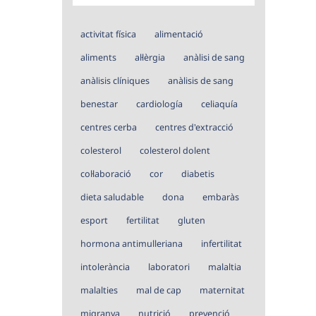
activitat física
alimentació
aliments
al·lèrgia
anàlisi de sang
anàlisis clíniques
anàlisis de sang
benestar
cardiología
celiaquía
centres cerba
centres d'extracció
colesterol
colesterol dolent
col·laboració
cor
diabetis
dieta saludable
dona
embaràs
esport
fertilitat
gluten
hormona antimulleriana
infertilitat
intolerància
laboratori
malaltia
malalties
mal de cap
maternitat
migranya
nutrició
prevenció