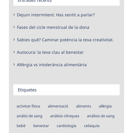
Dejuni intermitent: Has sentit a parlar?
Fases del cicle menstrual de la dona
Sabies què? Caminar potència la teva creativitat.
Autocura: la teva clau al benestar
Al·lèrgia vs intolerància alimentària
Etiquetes
activitat física
alimentació
aliments
al·lèrgia
anàlisi de sang
anàlisis clíniques
anàlisis de sang
bebè
benestar
cardiología
celiaquía