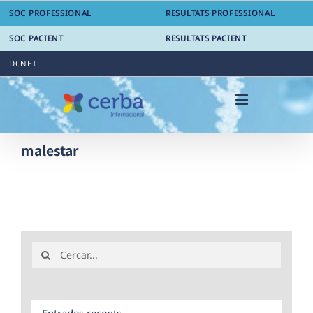
Skip
SOC PROFESSIONAL
RESULTATS PROFESSIONAL
to
content
SOC PACIENT
RESULTATS PACIENT
DCNET
malestar
Search
for:
Entrades recents