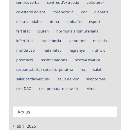
centres cerba
centres d'extracció
colesterol
colesterol dolent
col·laboració
cor
diabetis
dieta saludable
dona
embaràs
esport
fertilitat
gluten
hormona antimulleriana
infertilitat
intolerància
laboratori
malaltia
mal de cap
maternitat
migranya
nutrició
prevenció
recomanacions
reserva ovarica
responsabilitat social corporativa
rsc
salut
salut cardiovascular
salut del cor
símptomes
test DAO
test prenatal no invasiu
virus
Arxius
abril 2025