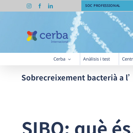
Skip
Instagram
Facebook
LinkedIn
SOC PROFESSIONAL
to
content
Cerba
Anàlisis i test
Cent
Sobrecreixement bacterià a l’
SIBO: què és