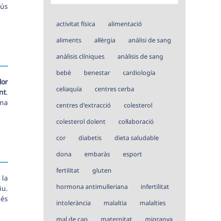
’ús
activitat física
alimentació
aliments
al·lèrgia
anàlisi de sang
anàlisis clíniques
anàlisis de sang
bebè
benestar
cardiología
lor
celiaquía
centres cerba
nt
.
una
centres d'extracció
colesterol
colesterol dolent
col·laboració
cor
diabetis
dieta saludable
dona
embaràs
esport
fertilitat
gluten
 la
hormona antimulleriana
infertilitat
iu.
més
intolerància
malaltia
malalties
mal de cap
maternitat
migranya