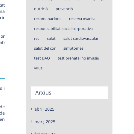
tat
nutrició
prevenció
una
rir
recomanacions
reserva ovarica
responsabilitat social corporativa
jor
rsc
salut
salut cardiovascular
amb
salut del cor
símptomes
test DAO
test prenatal no invasiu
virus
s i
Arxius
 de
abril 2025
 de
 en
març 2025