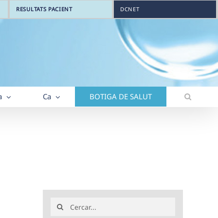
RESULTATS PACIENT
DCNET
a
Ca
BOTIGA DE SALUT
Search
for: