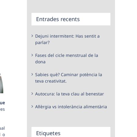
Entrades recents
Dejuni intermitent: Has sentit a
parlar?
Fases del cicle menstrual de la
dona
Sabies què? Caminar potència la
teva creativitat.
Autocura: la teva clau al benestar
que
Al·lèrgia vs intolerància alimentària
res
ual
Etiquetes
l o