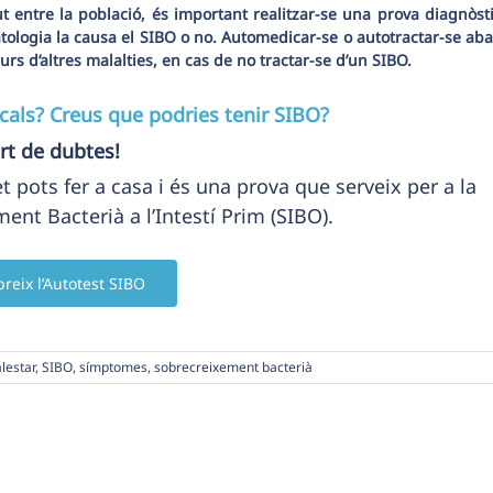
 entre la població, és important realitzar-se una prova diagnòst
ologia la causa el SIBO o no. Automedicar-se o autotractar-se ab
rs d’altres malalties, en cas de no tractar-se d’un SIBO.
ls? Creus que podries tenir SIBO?
rt de dubtes!
et pots fer a casa i és una prova que serveix per a la
ent Bacterià a l’Intestí Prim (SIBO).
reix l’Autotest SIBO
lestar
,
SIBO
,
símptomes
,
sobrecreixement bacterià