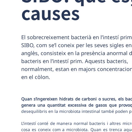
causes
El sobrecreixement bacterià en l’intestí prim
SIBO, com se’l coneix per les seves sigles en
anglès, consisteix en la presència anormal 
bacteris en l’intestí prim. Aquests bacteris,
normalment, estan en majors concentracio
en el còlon.
Quan s’ingereixen hidrats de carboni o sucres, els bac
genera una quantitat excessiva de gasos que provoq
desequilibris en la microbiota intestinal també poden
L’intestí conté de manera normal bacteris i altres mic
cosa es coneix com a microbiota. Quan es trenca aques