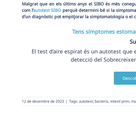
Malgrat que en els últims anys el SIBO és més conegut
com l’
autotest SIBO
perquè determini bé si la simptomat
d’un diagnòstic pot empitjorar la simptomatologia o el cu
Tens símptomes estomaca
Su
El test d’aire espirat és un autotest que 
detecció del Sobrecreixem
Descob
12 de desembre de 2023
|
Tags:
autotest
,
bacteris
,
intestí prim
,
ma