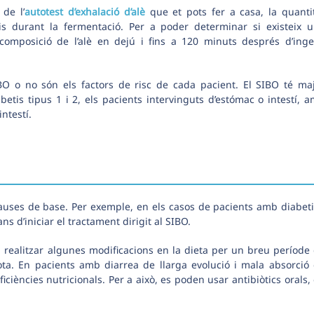
de l’
autotest d’exhalació d’alè
que et pots fer a casa, la quanti
s durant la fermentació. Per a poder determinar si existeix 
composició de l’alè en dejú i fins a 120 minuts després d’inge
IBO o no són els factors de risc de cada pacient. El SIBO té ma
tis tipus 1 i 2, els pacients intervinguts d’estómac o intestí, 
intestí.
causes de base. Per exemple, en els casos de pacients amb diabeti
s d’iniciar el tractament dirigit al SIBO.
i realitzar algunes modificacions en la dieta per un breu període
iota. En pacients amb diarrea de llarga evolució i mala absorció
ficiències nutricionals. Per a això, es poden usar antibiòtics orals,