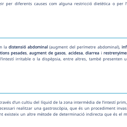
eir per diferents causes com alguna restricció dietètica o per l
ón la
distensió abdominal
(augment del perímetre abdominal),
inf
tions pesades
,
augment de gasos
,
acidesa
,
diarrea
i
restrenyime
’intestí irritable o la dispèpsia, entre altres, també presenten 
ravés d’un cultiu del líquid de la zona intermèdia de l’intestí prim,
ecessari realitzar una gastroscòpia, que és un procediment invas
nt existeix un altre mètode de determinació indirecta que és el 