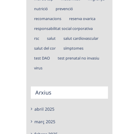
nutrició
prevenció
recomanacions
reserva ovarica
responsabilitat social corporativa
rsc
salut
salut cardiovascular
salut del cor
símptomes
test DAO
test prenatal no invasiu
virus
Arxius
abril 2025
març 2025