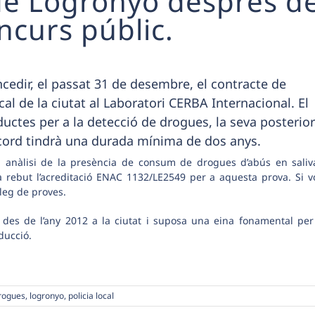
l de Logronyo després d
curs públic.
cedir, el passat 31 de desembre, el contracte de
al de la ciutat al Laboratori CERBA Internacional. El
uctes per a la detecció de drogues, la seva posterior
L’acord tindrà una durada mínima de dos anys.
a anàlisi de la presència de consum de drogues d’abús en saliv
 rebut l’
acreditació
ENAC 1132/LE2549 per a aquesta prova. Si v
leg de proves
.
 des de l’any 2012 a la ciutat i suposa una eina fonamental per
ducció.
drogues
,
logronyo
,
policia local