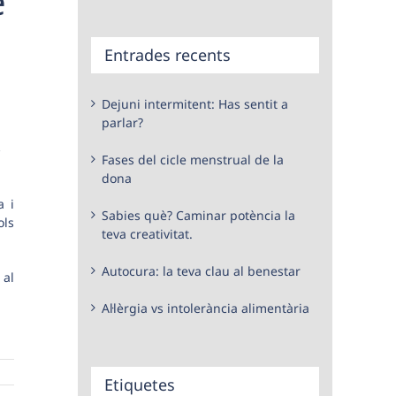
e
Entrades recents
Dejuni intermitent: Has sentit a
parlar?
Fases del cicle menstrual de la
dona
a i
Sabies què? Caminar potència la
ols
teva creativitat.
Autocura: la teva clau al benestar
 al
Al·lèrgia vs intolerància alimentària
Etiquetes