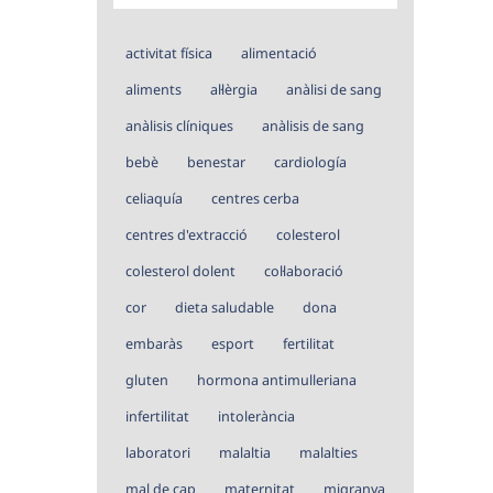
activitat física
alimentació
aliments
al·lèrgia
anàlisi de sang
anàlisis clíniques
anàlisis de sang
bebè
benestar
cardiología
celiaquía
centres cerba
centres d'extracció
colesterol
colesterol dolent
col·laboració
cor
dieta saludable
dona
embaràs
esport
fertilitat
gluten
hormona antimulleriana
infertilitat
intolerància
laboratori
malaltia
malalties
mal de cap
maternitat
migranya