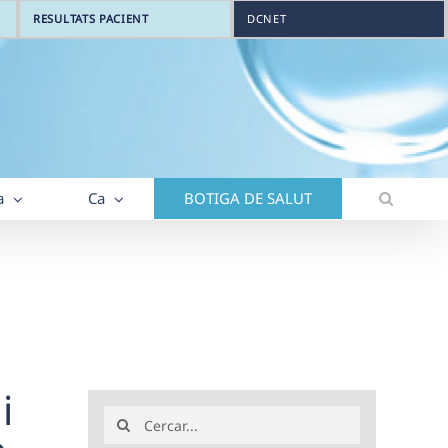
RESULTATS PACIENT
DCNET
a
Ca
BOTIGA DE SALUT
i
Search
for: