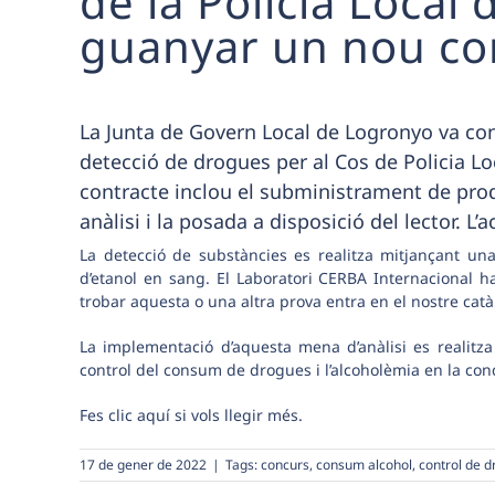
de la Policia Loca
guanyar un nou con
La Junta de Govern Local de Logronyo va con
detecció de drogues per al Cos de Policia Loc
contracte inclou el subministrament de prod
anàlisi i la posada a disposició del lector. 
La detecció de substàncies es realitza mitjançant un
d’etanol en sang. El Laboratori CERBA Internacional ha
trobar aquesta o una altra prova entra en el nostre
catà
La implementació d’aquesta mena d’anàlisi es realitza
control del consum de drogues i l’alcoholèmia en la con
Fes clic
aquí
si vols llegir més.
17 de gener de 2022
|
Tags:
concurs
,
consum alcohol
,
control de 