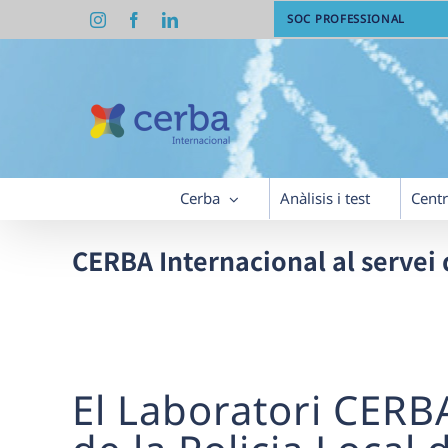
Skip
Instagram
Facebook
LinkedIn
SOC PROFESSIONAL
to
content
Cerba
Anàlisis i test
Cent
CERBA Internacional al servei 
El Laboratori CERBA