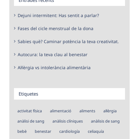
Dejuni intermitent: Has sentit a parlar?
Fases del cicle menstrual de la dona
Sabies què? Caminar potència la teva creativitat.
Autocura: la teva clau al benestar
Al·lèrgia vs intolerància alimentària
Etiquetes
activitat física
alimentació
aliments
al·lèrgia
anàlisi de sang
anàlisis clíniques
anàlisis de sang
bebè
benestar
cardiología
celiaquía