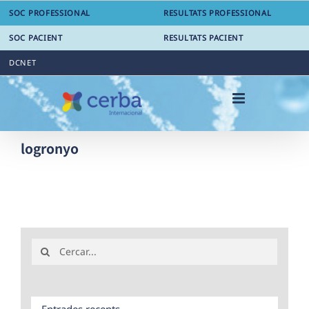
Skip
SOC PROFESSIONAL
RESULTATS PROFESSIONAL
to
content
SOC PACIENT
RESULTATS PACIENT
DCNET
logronyo
Search
for:
Entrades recents