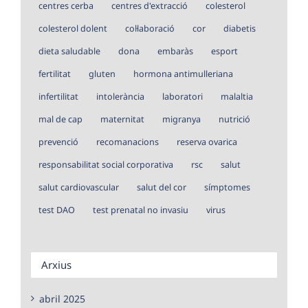
centres cerba
centres d'extracció
colesterol
colesterol dolent
col·laboració
cor
diabetis
dieta saludable
dona
embaràs
esport
fertilitat
gluten
hormona antimulleriana
infertilitat
intolerància
laboratori
malaltia
mal de cap
maternitat
migranya
nutrició
prevenció
recomanacions
reserva ovarica
responsabilitat social corporativa
rsc
salut
salut cardiovascular
salut del cor
símptomes
test DAO
test prenatal no invasiu
virus
Arxius
abril 2025