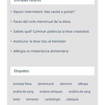
Dejuni intermitent: Has sentit a parlar?
Fases del cicle menstrual de la dona
Sabies què? Caminar potència la teva creativitat.
Autocura: la teva clau al benestar
Al·lèrgia vs intolerància alimentària
Etiquetes
activitat física
alimentació
aliments
al·lèrgia
anàlisi de sang
anàlisis clíniques
anàlisis de sang
bebè
benestar
cardiología
celiaquía