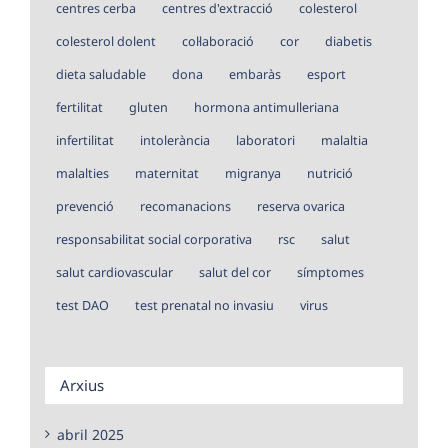
centres cerba
centres d'extracció
colesterol
colesterol dolent
col·laboració
cor
diabetis
dieta saludable
dona
embaràs
esport
fertilitat
gluten
hormona antimulleriana
infertilitat
intolerància
laboratori
malaltia
malalties
maternitat
migranya
nutrició
prevenció
recomanacions
reserva ovarica
responsabilitat social corporativa
rsc
salut
salut cardiovascular
salut del cor
símptomes
test DAO
test prenatal no invasiu
virus
Arxius
abril 2025