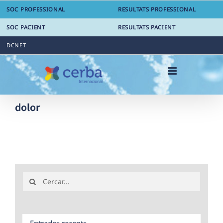
Skip
SOC PROFESSIONAL
RESULTATS PROFESSIONAL
to
content
SOC PACIENT
RESULTATS PACIENT
DCNET
dolor
Search
for:
Entrades recents