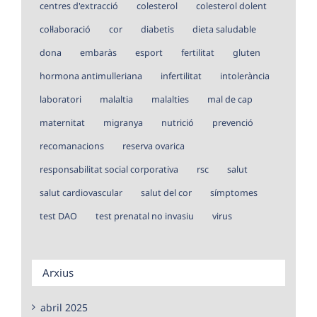
centres d'extracció
colesterol
colesterol dolent
col·laboració
cor
diabetis
dieta saludable
dona
embaràs
esport
fertilitat
gluten
hormona antimulleriana
infertilitat
intolerància
laboratori
malaltia
malalties
mal de cap
maternitat
migranya
nutrició
prevenció
recomanacions
reserva ovarica
responsabilitat social corporativa
rsc
salut
salut cardiovascular
salut del cor
símptomes
test DAO
test prenatal no invasiu
virus
Arxius
abril 2025