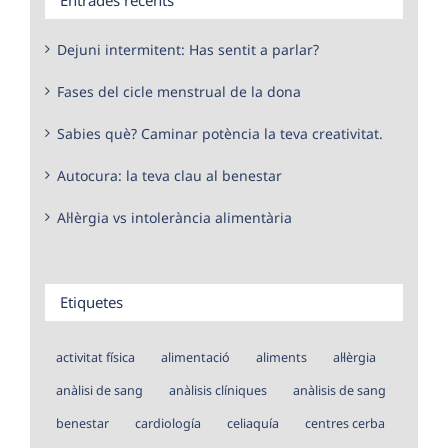
Dejuni intermitent: Has sentit a parlar?
Fases del cicle menstrual de la dona
Sabies què? Caminar potència la teva creativitat.
Autocura: la teva clau al benestar
Al·lèrgia vs intolerància alimentària
Etiquetes
activitat física
alimentació
aliments
al·lèrgia
anàlisi de sang
anàlisis clíniques
anàlisis de sang
benestar
cardiología
celiaquía
centres cerba