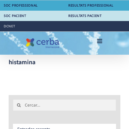
Skip
SOC PROFESSIONAL
RESULTATS PROFESSIONAL
to
content
SOC PACIENT
RESULTATS PACIENT
DCNET
histamina
Search
for:
Entrades recents