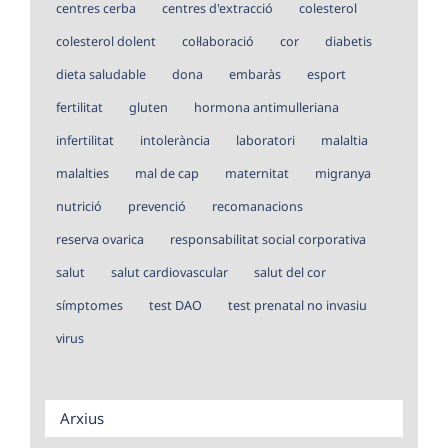
centres cerba
centres d'extracció
colesterol
colesterol dolent
col·laboració
cor
diabetis
dieta saludable
dona
embaràs
esport
fertilitat
gluten
hormona antimulleriana
infertilitat
intolerància
laboratori
malaltia
malalties
mal de cap
maternitat
migranya
nutrició
prevenció
recomanacions
reserva ovarica
responsabilitat social corporativa
salut
salut cardiovascular
salut del cor
símptomes
test DAO
test prenatal no invasiu
virus
Arxius