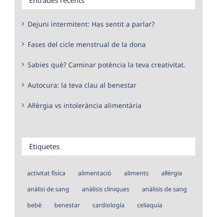
Dejuni intermitent: Has sentit a parlar?
Fases del cicle menstrual de la dona
Sabies què? Caminar potència la teva creativitat.
Autocura: la teva clau al benestar
Al·lèrgia vs intolerància alimentària
Etiquetes
activitat física
alimentació
aliments
al·lèrgia
anàlisi de sang
anàlisis clíniques
anàlisis de sang
bebè
benestar
cardiología
celiaquía