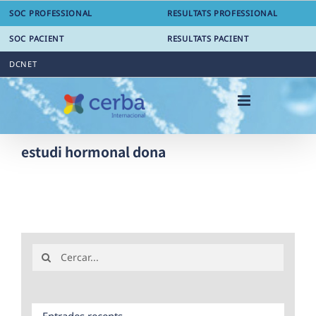
Skip
SOC PROFESSIONAL
RESULTATS PROFESSIONAL
to
content
SOC PACIENT
RESULTATS PACIENT
DCNET
estudi hormonal dona
Search
for:
Entrades recents