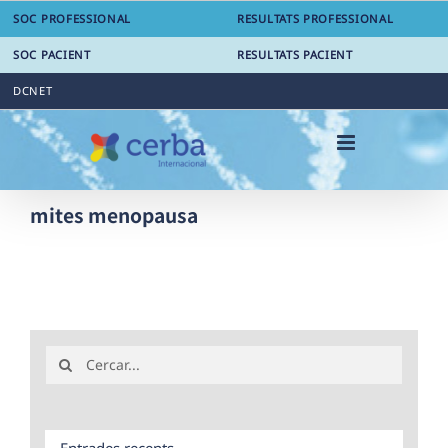
Skip
SOC PROFESSIONAL
RESULTATS PROFESSIONAL
to
content
SOC PACIENT
RESULTATS PACIENT
DCNET
mites menopausa
Search
for:
Entrades recents