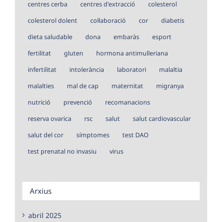
centres cerba
centres d'extracció
colesterol
colesterol dolent
col·laboració
cor
diabetis
dieta saludable
dona
embaràs
esport
fertilitat
gluten
hormona antimulleriana
infertilitat
intolerància
laboratori
malaltia
malalties
mal de cap
maternitat
migranya
nutrició
prevenció
recomanacions
reserva ovarica
rsc
salut
salut cardiovascular
salut del cor
símptomes
test DAO
test prenatal no invasiu
virus
Arxius
abril 2025