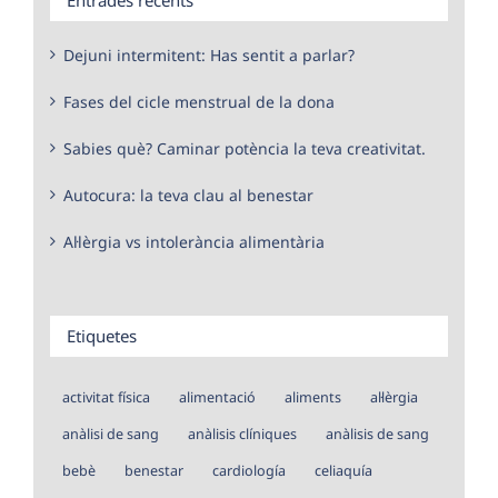
Dejuni intermitent: Has sentit a parlar?
Fases del cicle menstrual de la dona
Sabies què? Caminar potència la teva creativitat.
Autocura: la teva clau al benestar
Al·lèrgia vs intolerància alimentària
Etiquetes
activitat física
alimentació
aliments
al·lèrgia
anàlisi de sang
anàlisis clíniques
anàlisis de sang
bebè
benestar
cardiología
celiaquía