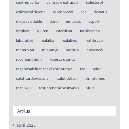
centres cerba
centres d'extracció
colesterol
colesterol dolent
col·laboració
cor
diabetis
dieta saludable
dona
embaràs
esport
fertilitat
gluten
infertilitat
intolerància
laboratori
malaltia
malalties
mal de cap
maternitat
migranya
nutrició
prevenció
recomanacions
reserva ovarica
responsabilitat social corporativa
rsc
salut
salut cardiovascular
salut del cor
símptomes
test DAO
test prenatal no invasiu
virus
Arxius
abril 2025