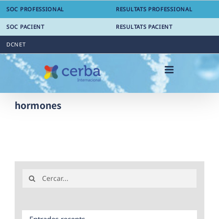
Skip
SOC PROFESSIONAL
RESULTATS PROFESSIONAL
to
content
SOC PACIENT
RESULTATS PACIENT
DCNET
hormones
Search
for:
Entrades recents