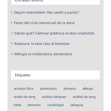
Dejuni intermitent: Has sentit a parlar?
Fases del cicle menstrual de la dona
Sabies què? Caminar potència la teva creativitat.
Autocura: la teva clau al benestar
Al·lèrgia vs intolerància alimentària
Etiquetes
activitat física
alimentació
aliments
al·lèrgia
anàlisi de sang
anàlisis clíniques
anàlisis de sang
bebè
benestar
cardiología
celiaquía